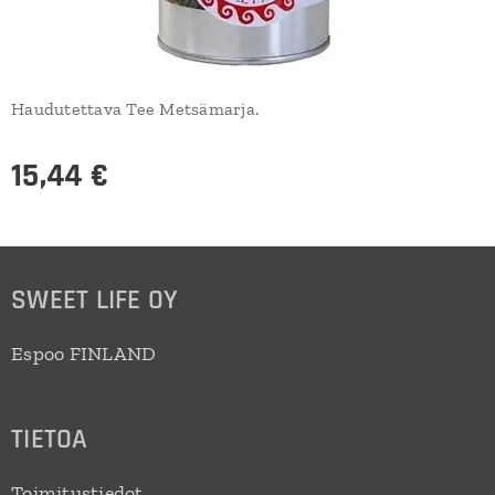
Haudutettava Tee Metsämarja.
15,44
€
SWEET LIFE OY
Espoo FINLAND
TIETOA
Toimitustiedot