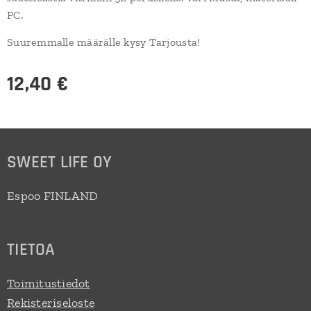
PC.
Suuremmalle määrälle kysy Tarjousta!
12,40
€
SWEET LIFE OY
Espoo FINLAND
TIETOA
Toimitustiedot
Rekisteriseloste