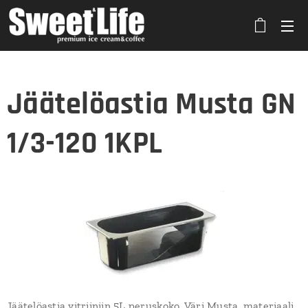
Jäätelöastia Musta GN
1/3-120 1KPL
Jäätelöastia vitriiniin 5L peruskoko. Väri Musta, materiaali